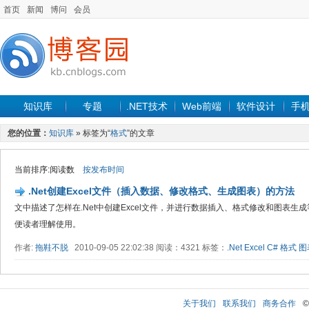
首页
新闻
博问
会员
知识库
专题
.NET技术
Web前端
软件设计
手
您的位置：
知识库
» 标签为“
格式
”的文章
当前排序:阅读数
按发布时间
.Net创建Excel文件（插入数据、修改格式、生成图表）的方法
文中描述了怎样在.Net中创建Excel文件，并进行数据插入、格式修改和图表
便读者理解使用。
作者:
拖鞋不脱
2010-09-05 22:02:38 阅读：4321 标签：
.Net
Excel
C#
格式
图
关于我们
联系我们
商务合作
©