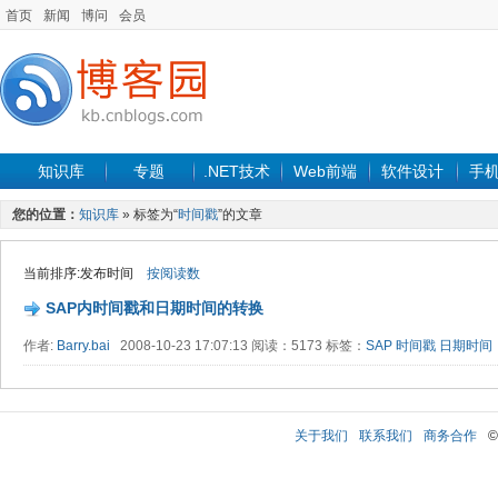
首页
新闻
博问
会员
知识库
专题
.NET技术
Web前端
软件设计
手
您的位置：
知识库
» 标签为“
时间戳
”的文章
当前排序:发布时间
按阅读数
SAP内时间戳和日期时间的转换
作者:
Barry.bai
2008-10-23 17:07:13 阅读：5173 标签：
SAP
时间戳
日期时间
关于我们
联系我们
商务合作
©