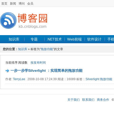
首页
新闻
博问
会员
知识库
专题
.NET技术
Web前端
软件设计
手
您的位置：
知识库
» 标签为“
拖放功能
”的文章
当前排序:阅读数
按发布时间
一步一步学Silverlight ：实现简单的拖放功能
作者:
TerryLee
2008-10-08 17:24:39 阅读：16089 标签：
Silverlight
拖放功能
关于我们
联系我们
商务合作
©