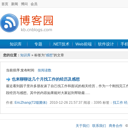
首页
新闻
博问
会员
知识库
专题
.NET技术
Web前端
软件设计
手
您的位置：
知识库
» 标签为“
感想
”的文章
当前排序:发布时间
按阅读数
也来聊聊这几个月找工作的经历及感想
最近看到园子里许多朋友谈了自己找工作和面试的相关经历，作为一个刚找完工作
段经历与感想。其中的内容如果能对大家起到帮助最......
作者:
EricZhang(T2噬菌体)
2010-12-26 21:57:37 阅读：3395 标签：
找工作
经
关于我们
联系我们
商务合作
©