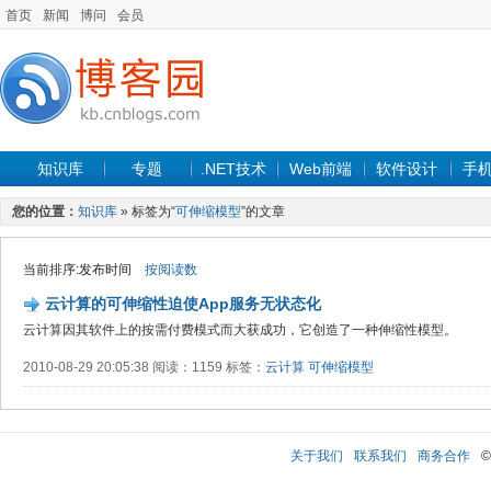
首页
新闻
博问
会员
知识库
专题
.NET技术
Web前端
软件设计
手
您的位置：
知识库
» 标签为“
可伸缩模型
”的文章
当前排序:发布时间
按阅读数
云计算的可伸缩性迫使App服务无状态化
云计算因其软件上的按需付费模式而大获成功，它创造了一种伸缩性模型。
2010-08-29 20:05:38 阅读：1159 标签：
云计算
可伸缩模型
关于我们
联系我们
商务合作
©