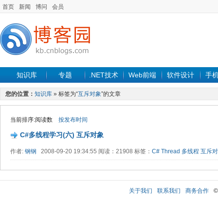
首页
新闻
博问
会员
知识库
专题
.NET技术
Web前端
软件设计
手
您的位置：
知识库
» 标签为“
互斥对象
”的文章
当前排序:阅读数
按发布时间
C#多线程学习(六) 互斥对象
作者:
钢钢
2008-09-20 19:34:55 阅读：21908 标签：
C#
Thread
多线程
互斥对
关于我们
联系我们
商务合作
©