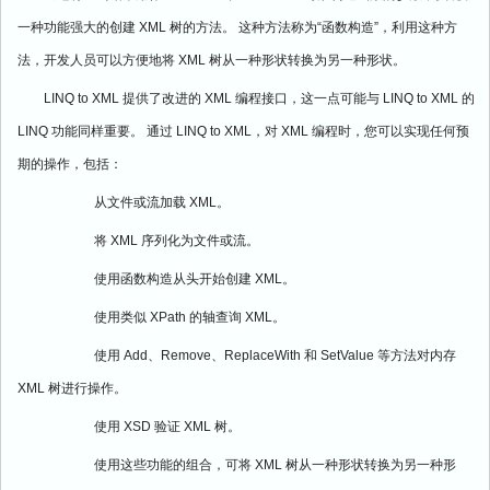
一种功能强大的创建
XML
树的方法。
这种方法称为
“
函数构造
”
，利用这种方
法，开发人员可以方便地将
XML
树从一种形状转换为另一种形状。
LINQ to XML
提供了改进的
XML
编程接口，这一点可能与
LINQ to XML
的
LINQ
功能同样重要。
通过
LINQ to XML
，对
XML
编程时，您可以实现任何预
期的操作，包括：
从文件或流加载
XML
。
将
XML
序列化为文件或流。
使用函数构造从头开始创建
XML
。
使用类似
XPath
的轴查询
XML
。
使用
Add
、
Remove
、
ReplaceWith
和
SetValue
等方法对内存
XML
树进行操作。
使用
XSD
验证
XML
树。
使用这些功能的组合，可将
XML
树从一种形状转换为另一种形