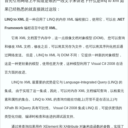
linq to xml
首先引用网络上不知道是谁的一段文字来讲述下什么是
如
果已经熟悉的就直接跳过这段：
LINQ to XML
是一种启用了
LINQ
的内存
XML
编程接口，使用它，可以在
.NET
Framework
编程语言中处理
XML
。
它将
XML
文档置于内存中，这一点很像文档对象模型
(DOM)
。
您可以查询
和修改
XML
文档，修改之后，可以将其另存为文件，也可以将其序列化然后通
过网络发送。
但是，
LINQ to XML
与
DOM
不同：
它提供一种新的对象模型，
这是一种更轻量的模型，使用也更方便，这种模型利用了
Visual C# 2008
在语
言方面的改进。
LINQ to XML
最重要的优势是它与
Language-Integrated Query (LINQ)
的
集成。
由于实现了这一集成，因此，可以对内存
XML
文档编写查询，以检索元
素和属性的集合。
LINQ to XML
的查询功能在功能上
(
尽管不是在语法上
)
与
XPath
和
XQuery
具有可比性。
Visual C# 2008
集成
LINQ
后，可提供更强的
类型化功能、编译时检查和改进的调试器支持。
通过将查询结果用作
XElement
和
XAttribute
对象构造函数的参数，实现了