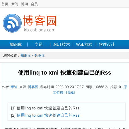
首页
新闻
博问
会员
知识库
专题
.NET技术
Web前端
软件设计
手机开发
软件工程
程序人生
项目管理
数据库
您的位置：
知识库
»
数据库
最新文章
使用linq to xml 快速创建自己的Rss
作者:
半途
来源:
博客园
发布时间: 2008-09-23 17:17 阅读: 10668 次 推荐: 0
原
文链接
[收藏]
[1] 使用linq to xml 快速创建自己的Rss
[2]
使用linq to xml 快速创建自己的Rss