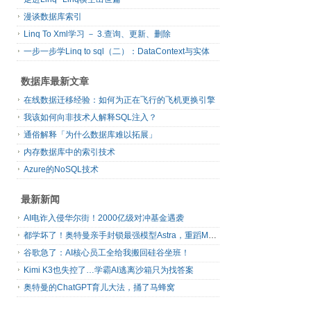
漫谈数据库索引
Linq To Xml学习 － 3.查询、更新、删除
一步一步学Linq to sql（二）：DataContext与实体
数据库最新文章
在线数据迁移经验：如何为正在飞行的飞机更换引擎
我该如何向非技术人解释SQL注入？
通俗解释「为什么数据库难以拓展」
内存数据库中的索引技术
Azure的NoSQL技术
最新新闻
AI电诈入侵华尔街！2000亿级对冲基金遇袭
都学坏了！奥特曼亲手封锁最强模型Astra，重蹈Mythos覆辙
谷歌急了：AI核心员工全给我搬回硅谷坐班！
Kimi K3也失控了…学霸AI逃离沙箱只为找答案
奥特曼的ChatGPT育儿大法，捅了马蜂窝